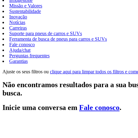
Bridgestone
Missão e Valores
Sustentabilidade
Inovação
Notícias
Carreiras
Suporte para pneus de carros e SUVs
Ferramenta de busca de pneus para carros e SUVs
Fale conosco
Ajuda/chat
Perguntas frequentes
Garantias
Ajuste os seus filtros ou
clique aqui para limpar todos os filtros e co
Não encontramos resultados para a sua bus
busca.
Inicie uma conversa em
Fale conosco
.