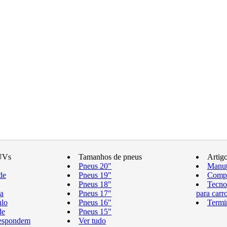
UVs
Tamanhos de pneus
Artig
Pneus 20"
Manut
de
Pneus 19"
Compr
Pneus 18"
Tecno
a
Pneus 17"
para carr
ulo
Pneus 16"
Termi
de
Pneus 15"
respondem
Ver tudo