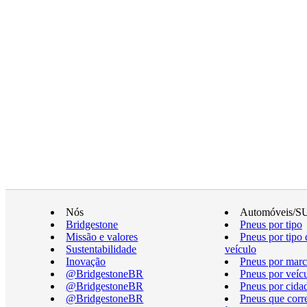
Nós
Automóveis/S
Bridgestone
Pneus por tipo
Missão e valores
Pneus por tipo 
Sustentabilidade
veículo
Inovação
Pneus por marc
@BridgestoneBR
Pneus por veíc
@BridgestoneBR
Pneus por cida
@BridgestoneBR
Pneus que cor