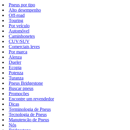
Pneus por tipo
Alto desempenho
Off-road
Touring
Por veículo
Automóvel
Caminhonetes
CUV/SUV
Comerciais leves
Por marca
Alenza
Dueler
Ecopia
Potenza
Turanza
Pneus Bridgestone
Buscar pneus
Promoções
Encontre um revendedor
Dicas
Terminologia de Pneus
Tecnologia de Pneus
Manutenção de Pneus
Nós