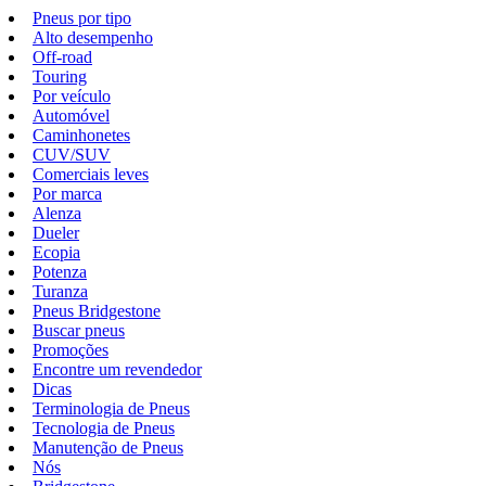
Pneus por tipo
Alto desempenho
Off-road
Touring
Por veículo
Automóvel
Caminhonetes
CUV/SUV
Comerciais leves
Por marca
Alenza
Dueler
Ecopia
Potenza
Turanza
Pneus Bridgestone
Buscar pneus
Promoções
Encontre um revendedor
Dicas
Terminologia de Pneus
Tecnologia de Pneus
Manutenção de Pneus
Nós