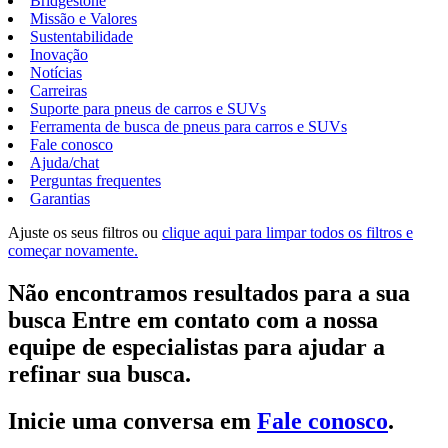
Bridgestone
Missão e Valores
Sustentabilidade
Inovação
Notícias
Carreiras
Suporte para pneus de carros e SUVs
Ferramenta de busca de pneus para carros e SUVs
Fale conosco
Ajuda/chat
Perguntas frequentes
Garantias
Ajuste os seus filtros ou
clique aqui para limpar todos os filtros e
começar novamente.
Não encontramos resultados para a sua
busca Entre em contato com a nossa
equipe de especialistas para ajudar a
refinar sua busca.
Inicie uma conversa em
Fale conosco
.