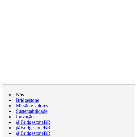
Nós
Bridgestone
Missão e valores
Sustentabilidade
Inovação
@BridgestoneBR
@BridgestoneBR
@BridgestoneBR