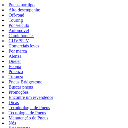
Pneus por tipo
Alto desempenho
Off-road
Touring
Por veículo
Automóvel
Caminhonetes
CUV/SUV
Comerciais leves
Por marca
Alenza
Dueler
Ecopia
Potenza
Turanza
Pneus Bridgestone
Buscar pneus
Promoções
Encontre um revendedor
Dicas
Terminologia de Pneus
Tecnologia de Pneus
Manutenção de Pneus
Nós