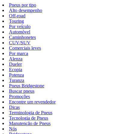
Pneus por tipo
Alto desempenho
Off-road
Touring
Por veículo
Automóvel
Caminhonetes
CUV/SUV
Comerciais leves
Por marca
Alenza
Dueler
Ecopia
Potenza
Turanza
Pneus Bridgestone
Buscar pneus
Promoções
Encontre um revendedor
Dicas
Terminologia de Pneus
Tecnologia de Pneus
Manutenção de Pneus
Nós