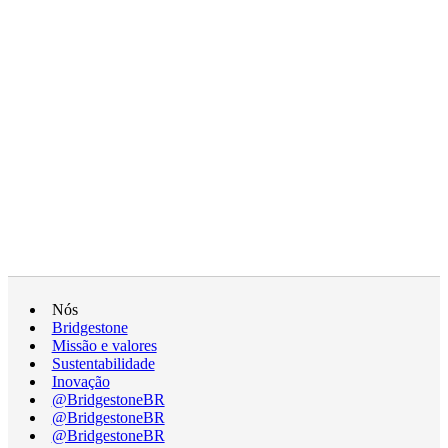
Nós
Bridgestone
Missão e valores
Sustentabilidade
Inovação
@BridgestoneBR
@BridgestoneBR
@BridgestoneBR