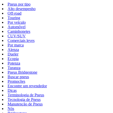
Pneus por tipo
Alto desempenho
Off-road
Touring
Por veículo
Automóvel
Caminhonetes
CUV/SUV
Comerciais leves
Por marca
Alenza
Dueler
Ecopia
Potenza
Turanza
Pneus Bridgestone
Buscar pneus
Promoções
Encontre um revendedor
Dicas
Terminologia de Pneus
Tecnologia de Pneus
Manutenção de Pneus
Nós