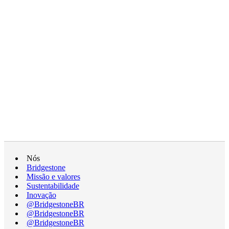
Nós
Bridgestone
Missão e valores
Sustentabilidade
Inovação
@BridgestoneBR
@BridgestoneBR
@BridgestoneBR