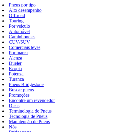
Pneus por tipo
Alto desempenho
Off-road
Touring
Por veículo
Automóvel
Caminhonetes
CUV/SUV
Comerciais leves
Por marca
Alenza
Dueler
Ecopia
Potenza
Turanza
Pneus Bridgestone
Buscar pneus
Promoções
Encontre um revendedor
Dicas
Terminologia de Pneus
Tecnologia de Pneus
Manutenção de Pneus
Nós