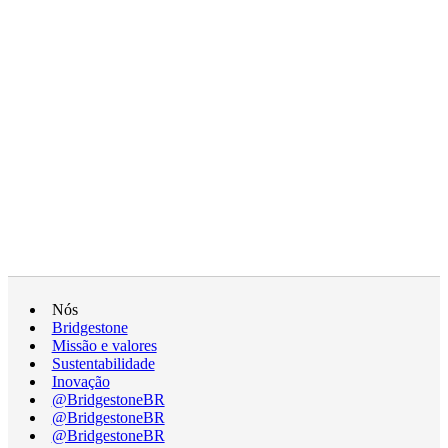
Nós
Bridgestone
Missão e valores
Sustentabilidade
Inovação
@BridgestoneBR
@BridgestoneBR
@BridgestoneBR