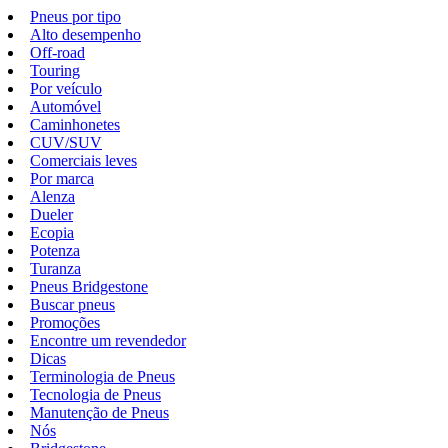
Pneus por tipo
Alto desempenho
Off-road
Touring
Por veículo
Automóvel
Caminhonetes
CUV/SUV
Comerciais leves
Por marca
Alenza
Dueler
Ecopia
Potenza
Turanza
Pneus Bridgestone
Buscar pneus
Promoções
Encontre um revendedor
Dicas
Terminologia de Pneus
Tecnologia de Pneus
Manutenção de Pneus
Nós