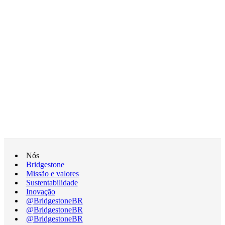
Nós
Bridgestone
Missão e valores
Sustentabilidade
Inovação
@BridgestoneBR
@BridgestoneBR
@BridgestoneBR