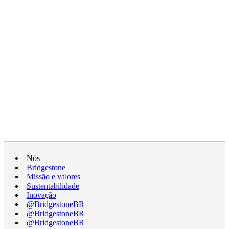
Nós
Bridgestone
Missão e valores
Sustentabilidade
Inovação
@BridgestoneBR
@BridgestoneBR
@BridgestoneBR