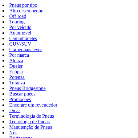
Pneus por tipo
Alto desempenho
Off-road
Touring
Por veículo
Automóvel
Caminhonetes
CUV/SUV
Comerciais leves
Por marca
Alenza
Dueler
Ecopia
Potenza
Turanza
Pneus Bridgestone
Buscar pneus
Promoções
Encontre um revendedor
Dicas
Terminologia de Pneus
Tecnologia de Pneus
Manutenção de Pneus
Nós