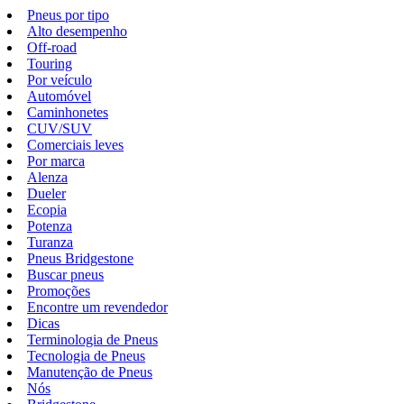
Pneus por tipo
Alto desempenho
Off-road
Touring
Por veículo
Automóvel
Caminhonetes
CUV/SUV
Comerciais leves
Por marca
Alenza
Dueler
Ecopia
Potenza
Turanza
Pneus Bridgestone
Buscar pneus
Promoções
Encontre um revendedor
Dicas
Terminologia de Pneus
Tecnologia de Pneus
Manutenção de Pneus
Nós