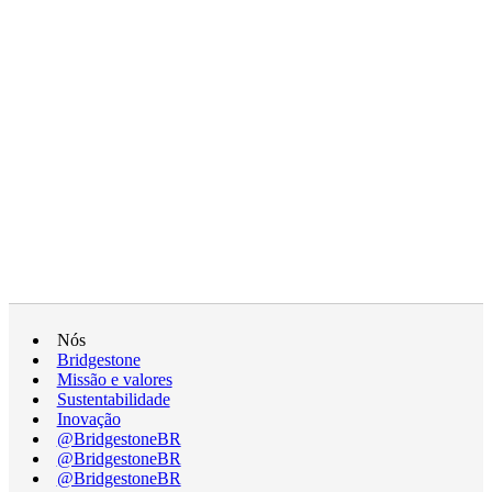
Nós
Bridgestone
Missão e valores
Sustentabilidade
Inovação
@BridgestoneBR
@BridgestoneBR
@BridgestoneBR