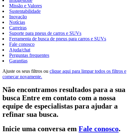
Bridgestone
Missão e Valores
Sustentabilidade
Inovação
Notícias
Carreiras
Suporte para pneus de carros e SUVs
Ferramenta de busca de pneus para carros e SUVs
Fale conosco
Ajuda/chat
Perguntas frequentes
Garantias
Ajuste os seus filtros ou
clique aqui para limpar todos os filtros e
começar novamente.
Não encontramos resultados para a sua
busca Entre em contato com a nossa
equipe de especialistas para ajudar a
refinar sua busca.
Inicie uma conversa em
Fale conosco
.