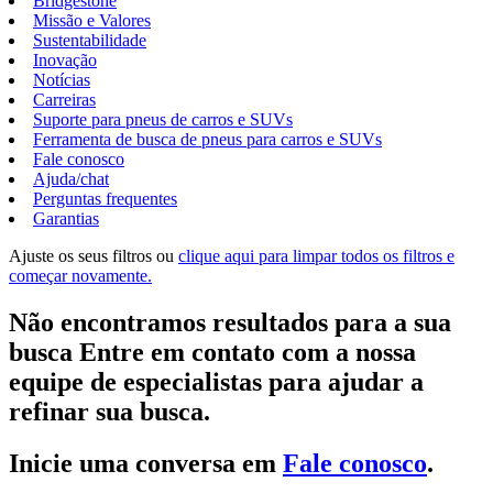
Bridgestone
Missão e Valores
Sustentabilidade
Inovação
Notícias
Carreiras
Suporte para pneus de carros e SUVs
Ferramenta de busca de pneus para carros e SUVs
Fale conosco
Ajuda/chat
Perguntas frequentes
Garantias
Ajuste os seus filtros ou
clique aqui para limpar todos os filtros e
começar novamente.
Não encontramos resultados para a sua
busca Entre em contato com a nossa
equipe de especialistas para ajudar a
refinar sua busca.
Inicie uma conversa em
Fale conosco
.