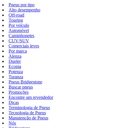
Pneus por tipo
Alto desempenho
Off-road
Touring
Por veículo
Automóvel
Caminhonetes
CUV/SUV
Comerciais leves
Por marca
Alenza
Dueler
Ecopia
Potenza
Turanza
Pneus Bridgestone
Buscar pneus
Promoções
Encontre um revendedor
Dicas
Terminologia de Pneus
Tecnologia de Pneus
Manutenção de Pneus
Nós