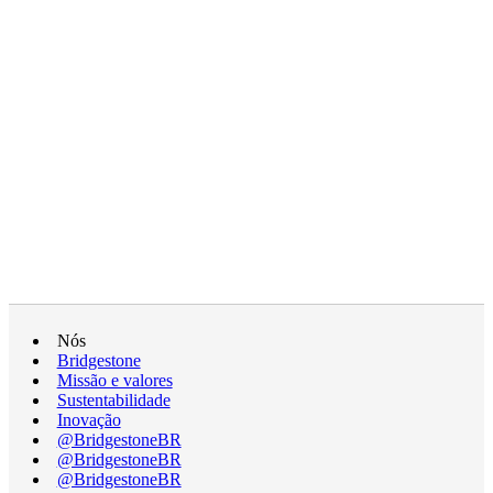
Nós
Bridgestone
Missão e valores
Sustentabilidade
Inovação
@BridgestoneBR
@BridgestoneBR
@BridgestoneBR