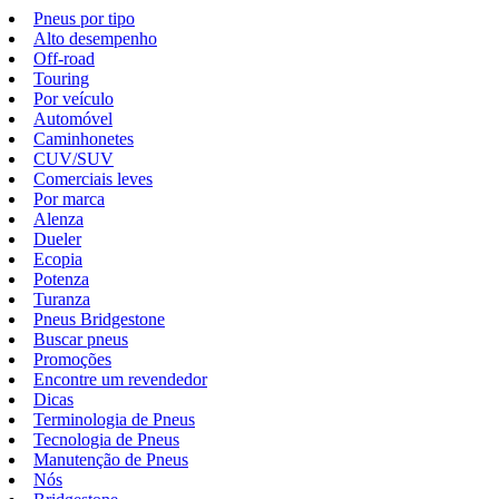
Pneus por tipo
Alto desempenho
Off-road
Touring
Por veículo
Automóvel
Caminhonetes
CUV/SUV
Comerciais leves
Por marca
Alenza
Dueler
Ecopia
Potenza
Turanza
Pneus Bridgestone
Buscar pneus
Promoções
Encontre um revendedor
Dicas
Terminologia de Pneus
Tecnologia de Pneus
Manutenção de Pneus
Nós