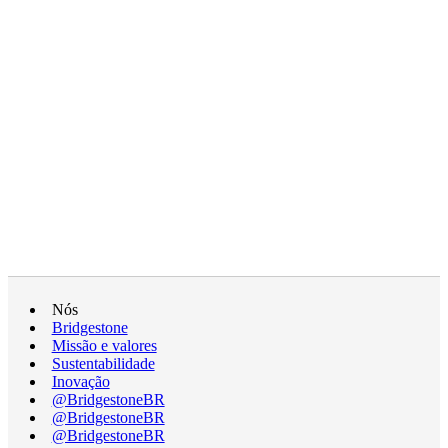
Nós
Bridgestone
Missão e valores
Sustentabilidade
Inovação
@BridgestoneBR
@BridgestoneBR
@BridgestoneBR