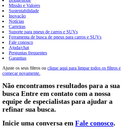
Bridgestone
Missão e Valores
Sustentabilidade
Inovação
Notícias
Carreiras
Suporte para pneus de carros e SUVs
Ferramenta de busca de pneus para carros e SUVs
Fale conosco
Ajuda/chat
Perguntas frequentes
Garantias
Ajuste os seus filtros ou
clique aqui para limpar todos os filtros e
começar novamente.
Não encontramos resultados para a sua
busca Entre em contato com a nossa
equipe de especialistas para ajudar a
refinar sua busca.
Inicie uma conversa em
Fale conosco
.