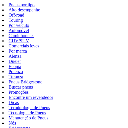
Pneus por tipo
Alto desempenho
Off-road
Touring
Por veículo
Automóvel
Caminhonetes
CUV/SUV
Comerciais leves
Por marca
Alenza
Dueler
Ecopia
Potenza
Turanza
Pneus Bridgestone
Buscar pneus
Promoções
Encontre um revendedor
Dicas
Terminologia de Pneus
Tecnologia de Pneus
Manutenção de Pneus
Nós