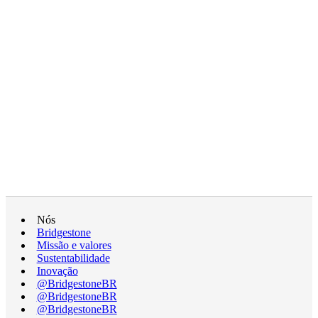
Nós
Bridgestone
Missão e valores
Sustentabilidade
Inovação
@BridgestoneBR
@BridgestoneBR
@BridgestoneBR