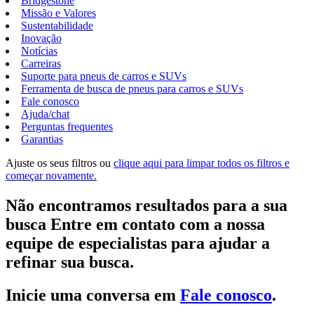
Bridgestone
Missão e Valores
Sustentabilidade
Inovação
Notícias
Carreiras
Suporte para pneus de carros e SUVs
Ferramenta de busca de pneus para carros e SUVs
Fale conosco
Ajuda/chat
Perguntas frequentes
Garantias
Ajuste os seus filtros ou
clique aqui para limpar todos os filtros e
começar novamente.
Não encontramos resultados para a sua
busca Entre em contato com a nossa
equipe de especialistas para ajudar a
refinar sua busca.
Inicie uma conversa em
Fale conosco
.