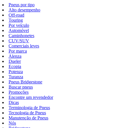
Pneus por tipo
Alto desempenho
Off-road
Touring
Por veículo
Automóvel
Caminhonetes
CUV/SUV
Comerciais leves
Por marca
Alenza
Dueler
Ecopia
Potenza
Turanza
Pneus Bridgestone
Buscar pneus
Promoções
Encontre um revendedor
Dicas
Terminologia de Pneus
Tecnologia de Pneus
Manutenção de Pneus
Nós