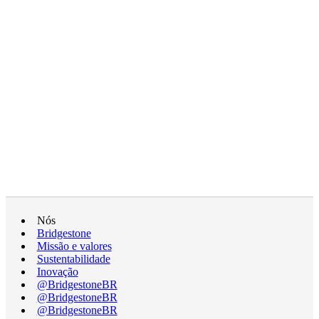
Nós
Bridgestone
Missão e valores
Sustentabilidade
Inovação
@BridgestoneBR
@BridgestoneBR
@BridgestoneBR