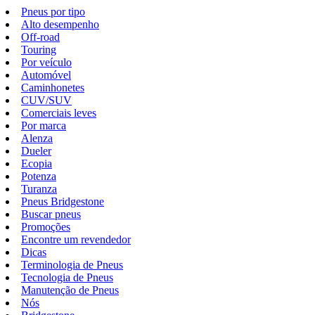
Pneus por tipo
Alto desempenho
Off-road
Touring
Por veículo
Automóvel
Caminhonetes
CUV/SUV
Comerciais leves
Por marca
Alenza
Dueler
Ecopia
Potenza
Turanza
Pneus Bridgestone
Buscar pneus
Promoções
Encontre um revendedor
Dicas
Terminologia de Pneus
Tecnologia de Pneus
Manutenção de Pneus
Nós