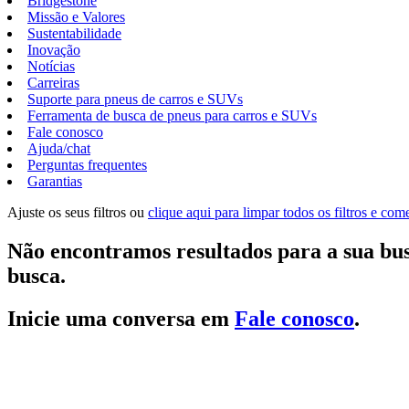
Bridgestone
Missão e Valores
Sustentabilidade
Inovação
Notícias
Carreiras
Suporte para pneus de carros e SUVs
Ferramenta de busca de pneus para carros e SUVs
Fale conosco
Ajuda/chat
Perguntas frequentes
Garantias
Ajuste os seus filtros ou
clique aqui para limpar todos os filtros e co
Não encontramos resultados para a sua bus
busca.
Inicie uma conversa em
Fale conosco
.