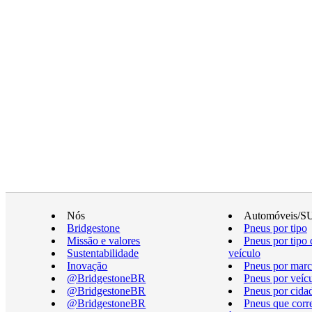
Nós
Automóveis/S
Bridgestone
Pneus por tipo
Missão e valores
Pneus por tipo 
Sustentabilidade
veículo
Inovação
Pneus por marc
@BridgestoneBR
Pneus por veíc
@BridgestoneBR
Pneus por cida
@BridgestoneBR
Pneus que cor