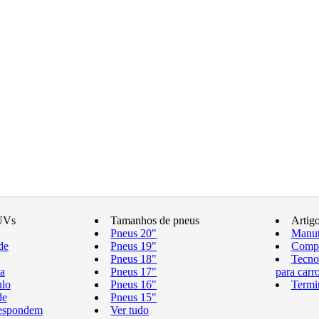
UVs
Tamanhos de pneus
Artig
Pneus 20"
Manut
de
Pneus 19"
Compr
Pneus 18"
Tecno
a
Pneus 17"
para carr
ulo
Pneus 16"
Termi
de
Pneus 15"
respondem
Ver tudo