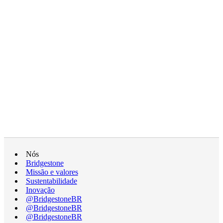
Nós
Bridgestone
Missão e valores
Sustentabilidade
Inovação
@BridgestoneBR
@BridgestoneBR
@BridgestoneBR