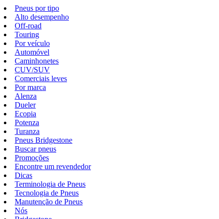
Pneus por tipo
Alto desempenho
Off-road
Touring
Por veículo
Automóvel
Caminhonetes
CUV/SUV
Comerciais leves
Por marca
Alenza
Dueler
Ecopia
Potenza
Turanza
Pneus Bridgestone
Buscar pneus
Promoções
Encontre um revendedor
Dicas
Terminologia de Pneus
Tecnologia de Pneus
Manutenção de Pneus
Nós