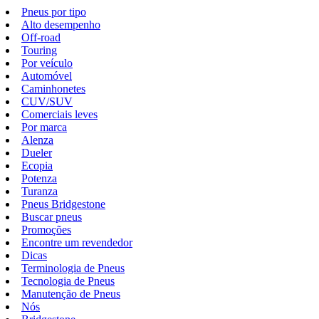
Pneus por tipo
Alto desempenho
Off-road
Touring
Por veículo
Automóvel
Caminhonetes
CUV/SUV
Comerciais leves
Por marca
Alenza
Dueler
Ecopia
Potenza
Turanza
Pneus Bridgestone
Buscar pneus
Promoções
Encontre um revendedor
Dicas
Terminologia de Pneus
Tecnologia de Pneus
Manutenção de Pneus
Nós