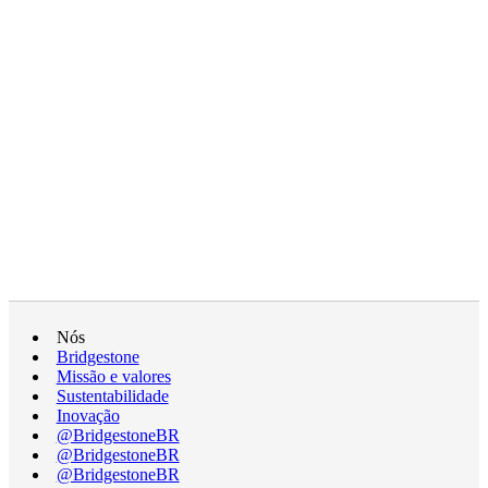
Nós
Bridgestone
Missão e valores
Sustentabilidade
Inovação
@BridgestoneBR
@BridgestoneBR
@BridgestoneBR