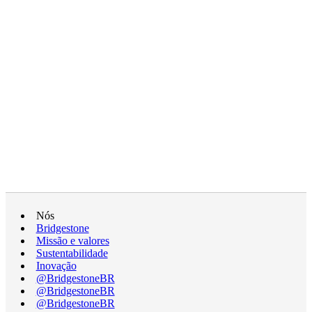
Nós
Bridgestone
Missão e valores
Sustentabilidade
Inovação
@BridgestoneBR
@BridgestoneBR
@BridgestoneBR