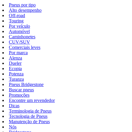
Pneus por tipo
Alto desempenho
Off-road
Touring
Por veículo
Automóvel
Caminhonetes
CUV/SUV
Comerciais leves
Por marca
Alenza
Dueler
Ecopia
Potenza
Turanza
Pneus Bridgestone
Buscar pneus
Promoções
Encontre um revendedor
Dicas
Terminologia de Pneus
Tecnologia de Pneus
Manutenção de Pneus
Nós