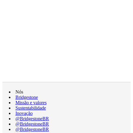
Nós
Bridgestone
Missão e valores
Sustentabilidade
Inovação
@BridgestoneBR
@BridgestoneBR
@BridgestoneBR