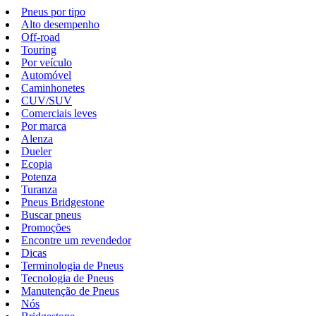
Pneus por tipo
Alto desempenho
Off-road
Touring
Por veículo
Automóvel
Caminhonetes
CUV/SUV
Comerciais leves
Por marca
Alenza
Dueler
Ecopia
Potenza
Turanza
Pneus Bridgestone
Buscar pneus
Promoções
Encontre um revendedor
Dicas
Terminologia de Pneus
Tecnologia de Pneus
Manutenção de Pneus
Nós