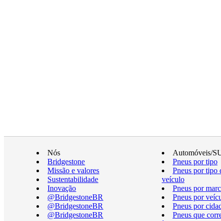
Nós
Automóveis/S
Bridgestone
Pneus por tipo
Missão e valores
Pneus por tipo 
Sustentabilidade
veículo
Inovação
Pneus por marc
@BridgestoneBR
Pneus por veíc
@BridgestoneBR
Pneus por cida
@BridgestoneBR
Pneus que cor