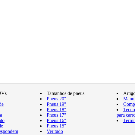
UVs
Tamanhos de pneus
Artig
Pneus 20"
Manut
de
Pneus 19"
Compr
Pneus 18"
Tecno
a
Pneus 17"
para carr
ulo
Pneus 16"
Termi
de
Pneus 15"
respondem
Ver tudo