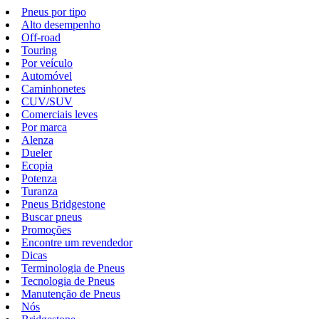
Pneus por tipo
Alto desempenho
Off-road
Touring
Por veículo
Automóvel
Caminhonetes
CUV/SUV
Comerciais leves
Por marca
Alenza
Dueler
Ecopia
Potenza
Turanza
Pneus Bridgestone
Buscar pneus
Promoções
Encontre um revendedor
Dicas
Terminologia de Pneus
Tecnologia de Pneus
Manutenção de Pneus
Nós