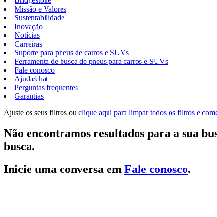
Bridgestone
Missão e Valores
Sustentabilidade
Inovação
Notícias
Carreiras
Suporte para pneus de carros e SUVs
Ferramenta de busca de pneus para carros e SUVs
Fale conosco
Ajuda/chat
Perguntas frequentes
Garantias
Ajuste os seus filtros ou
clique aqui para limpar todos os filtros e co
Não encontramos resultados para a sua bus
busca.
Inicie uma conversa em
Fale conosco
.