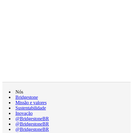
Nós
Bridgestone
Missão e valores
Sustentabilidade
Inovação
@BridgestoneBR
@BridgestoneBR
@BridgestoneBR