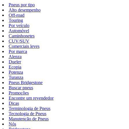
Pneus por tipo
Alto desempenho
Off-road
Touring
Por veículo
Automóvel
Caminhonetes
CUV/SUV
Comerciais leves
Por marca
Alenza
Dueler
Ecopia
Potenza
Turanza
Pneus Bridgestone
Buscar pneus
Promoções
Encontre um revendedor
Dicas
Terminologia de Pneus
Tecnologia de Pneus
Manutenção de Pneus
Nós