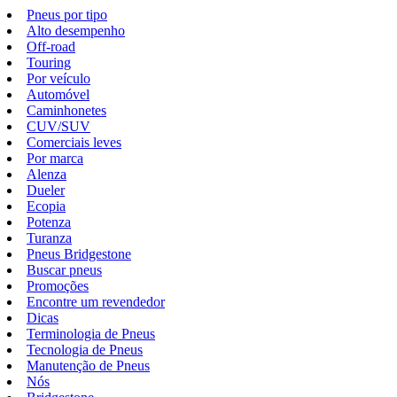
Pneus por tipo
Alto desempenho
Off-road
Touring
Por veículo
Automóvel
Caminhonetes
CUV/SUV
Comerciais leves
Por marca
Alenza
Dueler
Ecopia
Potenza
Turanza
Pneus Bridgestone
Buscar pneus
Promoções
Encontre um revendedor
Dicas
Terminologia de Pneus
Tecnologia de Pneus
Manutenção de Pneus
Nós