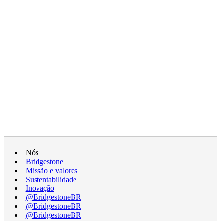
Nós
Bridgestone
Missão e valores
Sustentabilidade
Inovação
@BridgestoneBR
@BridgestoneBR
@BridgestoneBR