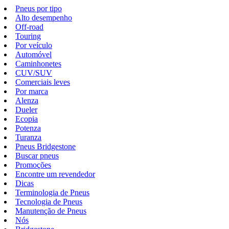
Pneus por tipo
Alto desempenho
Off-road
Touring
Por veículo
Automóvel
Caminhonetes
CUV/SUV
Comerciais leves
Por marca
Alenza
Dueler
Ecopia
Potenza
Turanza
Pneus Bridgestone
Buscar pneus
Promoções
Encontre um revendedor
Dicas
Terminologia de Pneus
Tecnologia de Pneus
Manutenção de Pneus
Nós