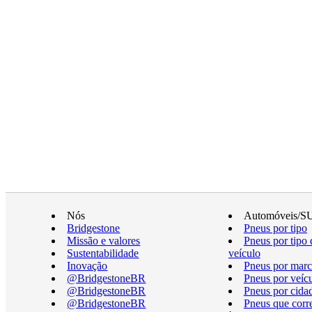
Nós
Automóveis/S
Bridgestone
Pneus por tipo
Missão e valores
Pneus por tipo 
Sustentabilidade
veículo
Inovação
Pneus por marc
@BridgestoneBR
Pneus por veíc
@BridgestoneBR
Pneus por cida
@BridgestoneBR
Pneus que cor