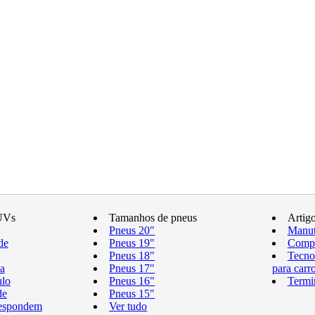
UVs
Tamanhos de pneus
Artig
Pneus 20"
Manut
de
Pneus 19"
Compr
Pneus 18"
Tecno
a
Pneus 17"
para carr
ulo
Pneus 16"
Termi
de
Pneus 15"
respondem
Ver tudo