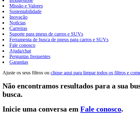
Bridgestone
Missão e Valores
Sustentabilidade
Inovação
Notícias
Carreiras
Suporte para pneus de carros e SUVs
Ferramenta de busca de pneus para carros e SUVs
Fale conosco
Ajuda/chat
Perguntas frequentes
Garantias
Ajuste os seus filtros ou
clique aqui para limpar todos os filtros e co
Não encontramos resultados para a sua bus
busca.
Inicie uma conversa em
Fale conosco
.