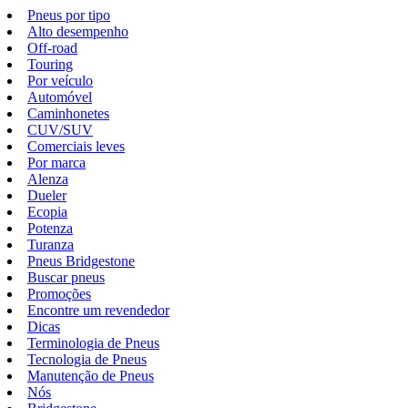
Pneus por tipo
Alto desempenho
Off-road
Touring
Por veículo
Automóvel
Caminhonetes
CUV/SUV
Comerciais leves
Por marca
Alenza
Dueler
Ecopia
Potenza
Turanza
Pneus Bridgestone
Buscar pneus
Promoções
Encontre um revendedor
Dicas
Terminologia de Pneus
Tecnologia de Pneus
Manutenção de Pneus
Nós