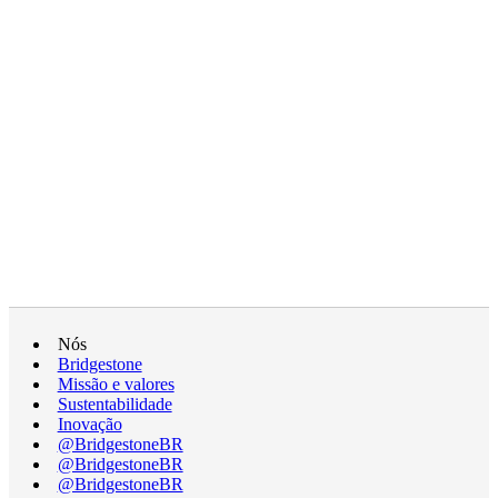
Nós
Bridgestone
Missão e valores
Sustentabilidade
Inovação
@BridgestoneBR
@BridgestoneBR
@BridgestoneBR