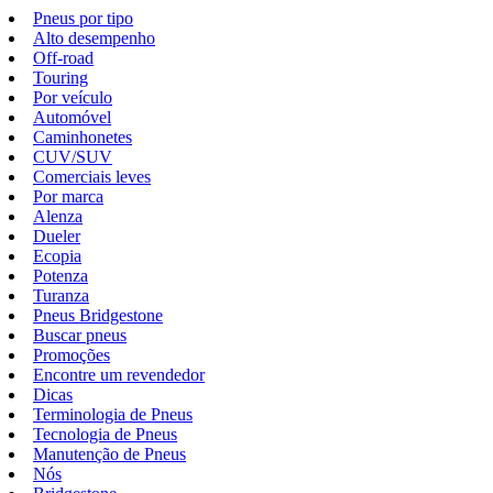
Pneus por tipo
Alto desempenho
Off-road
Touring
Por veículo
Automóvel
Caminhonetes
CUV/SUV
Comerciais leves
Por marca
Alenza
Dueler
Ecopia
Potenza
Turanza
Pneus Bridgestone
Buscar pneus
Promoções
Encontre um revendedor
Dicas
Terminologia de Pneus
Tecnologia de Pneus
Manutenção de Pneus
Nós