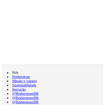
Nós
Bridgestone
Missão e valores
Sustentabilidade
Inovação
@BridgestoneBR
@BridgestoneBR
@BridgestoneBR