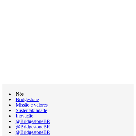
Nós
Bridgestone
Missão e valores
Sustentabilidade
Inovação
@BridgestoneBR
@BridgestoneBR
@BridgestoneBR