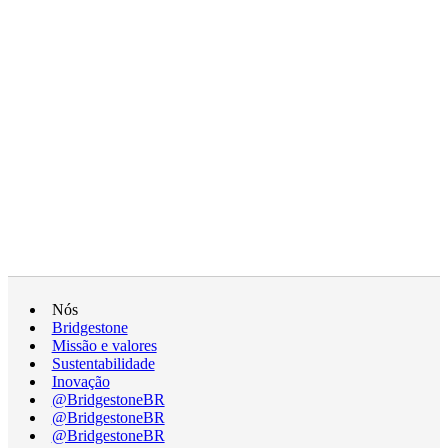
Nós
Bridgestone
Missão e valores
Sustentabilidade
Inovação
@BridgestoneBR
@BridgestoneBR
@BridgestoneBR