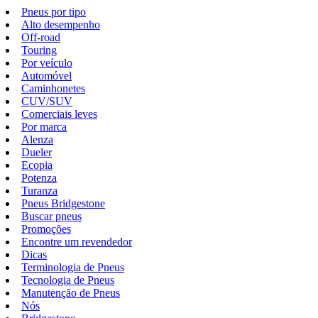
Pneus por tipo
Alto desempenho
Off-road
Touring
Por veículo
Automóvel
Caminhonetes
CUV/SUV
Comerciais leves
Por marca
Alenza
Dueler
Ecopia
Potenza
Turanza
Pneus Bridgestone
Buscar pneus
Promoções
Encontre um revendedor
Dicas
Terminologia de Pneus
Tecnologia de Pneus
Manutenção de Pneus
Nós