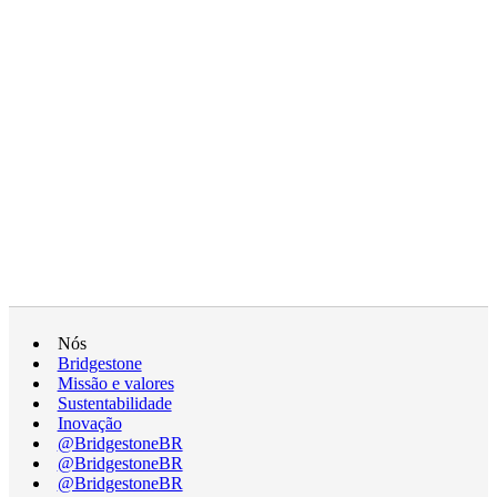
Nós
Bridgestone
Missão e valores
Sustentabilidade
Inovação
@BridgestoneBR
@BridgestoneBR
@BridgestoneBR