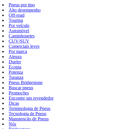
Pneus por tipo
Alto desempenho
Off-road
Touring
Por veículo
Automóvel
Caminhonetes
CUV/SUV
Comerciais leves
Por marca
Alenza
Dueler
Ecopia
Potenza
Turanza
Pneus Bridgestone
Buscar pneus
Promoções
Encontre um revendedor
Dicas
Terminologia de Pneus
Tecnologia de Pneus
Manutenção de Pneus
Nós