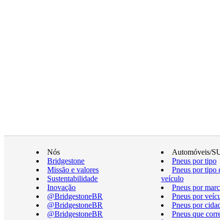
Nós
Automóveis/S
Bridgestone
Pneus por tipo
Missão e valores
Pneus por tipo 
Sustentabilidade
veículo
Inovação
Pneus por marc
@BridgestoneBR
Pneus por veíc
@BridgestoneBR
Pneus por cida
@BridgestoneBR
Pneus que cor