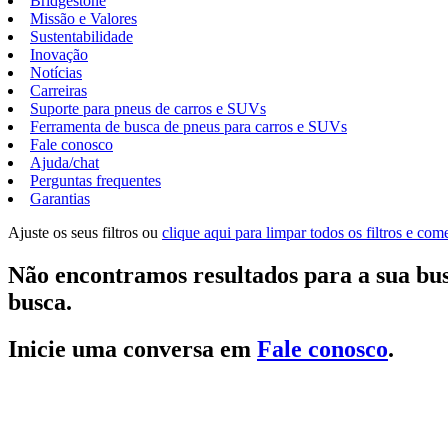
Bridgestone
Missão e Valores
Sustentabilidade
Inovação
Notícias
Carreiras
Suporte para pneus de carros e SUVs
Ferramenta de busca de pneus para carros e SUVs
Fale conosco
Ajuda/chat
Perguntas frequentes
Garantias
Ajuste os seus filtros ou
clique aqui para limpar todos os filtros e co
Não encontramos resultados para a sua bus
busca.
Inicie uma conversa em
Fale conosco
.