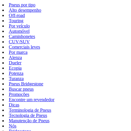
Pneus por tipo
Alto desempenho
Off-road
Touring
Por veículo
Automóvel
Caminhonetes
CUV/SUV
Comerciais leves
Por marca
Alenza
Dueler
Ecopia
Potenza
Turanza
Pneus Bridgestone
Buscar pneus
Promoções
Encontre um revendedor
Dicas
Terminologia de Pneus
Tecnologia de Pneus
Manutenção de Pneus
Nós