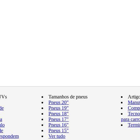
UVs
Tamanhos de pneus
Artig
Pneus 20"
Manut
de
Pneus 19"
Compr
Pneus 18"
Tecno
a
Pneus 17"
para carr
ulo
Pneus 16"
Termi
de
Pneus 15"
respondem
Ver tudo