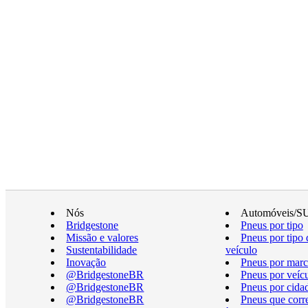
Nós
Automóveis/S
Bridgestone
Pneus por tipo
Missão e valores
Pneus por tipo 
Sustentabilidade
veículo
Inovação
Pneus por marc
@BridgestoneBR
Pneus por veíc
@BridgestoneBR
Pneus por cida
@BridgestoneBR
Pneus que cor