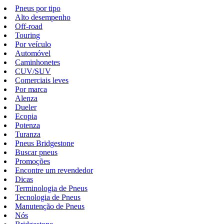
Pneus por tipo
Alto desempenho
Off-road
Touring
Por veículo
Automóvel
Caminhonetes
CUV/SUV
Comerciais leves
Por marca
Alenza
Dueler
Ecopia
Potenza
Turanza
Pneus Bridgestone
Buscar pneus
Promoções
Encontre um revendedor
Dicas
Terminologia de Pneus
Tecnologia de Pneus
Manutenção de Pneus
Nós