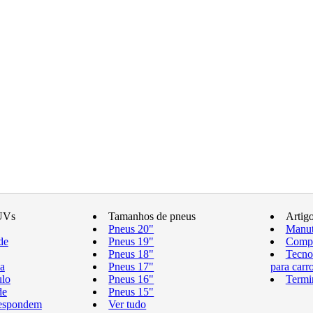
UVs
Tamanhos de pneus
Artig
Pneus 20"
Manut
de
Pneus 19"
Compr
Pneus 18"
Tecno
a
Pneus 17"
para carr
ulo
Pneus 16"
Termi
de
Pneus 15"
respondem
Ver tudo