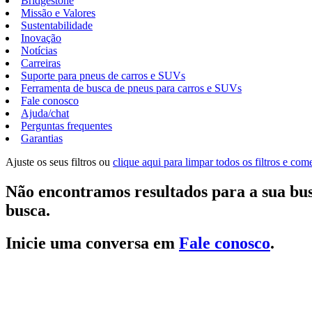
Bridgestone
Missão e Valores
Sustentabilidade
Inovação
Notícias
Carreiras
Suporte para pneus de carros e SUVs
Ferramenta de busca de pneus para carros e SUVs
Fale conosco
Ajuda/chat
Perguntas frequentes
Garantias
Ajuste os seus filtros ou
clique aqui para limpar todos os filtros e co
Não encontramos resultados para a sua bus
busca.
Inicie uma conversa em
Fale conosco
.