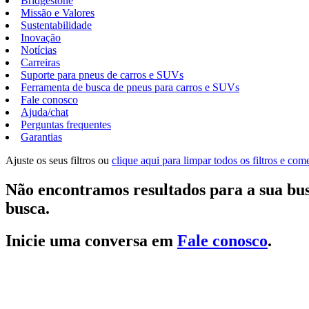
Bridgestone
Missão e Valores
Sustentabilidade
Inovação
Notícias
Carreiras
Suporte para pneus de carros e SUVs
Ferramenta de busca de pneus para carros e SUVs
Fale conosco
Ajuda/chat
Perguntas frequentes
Garantias
Ajuste os seus filtros ou
clique aqui para limpar todos os filtros e co
Não encontramos resultados para a sua bus
busca.
Inicie uma conversa em
Fale conosco
.