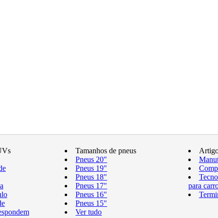
UVs
Tamanhos de pneus
Artig
Pneus 20"
Manut
de
Pneus 19"
Compr
Pneus 18"
Tecno
a
Pneus 17"
para carr
ulo
Pneus 16"
Termi
de
Pneus 15"
respondem
Ver tudo