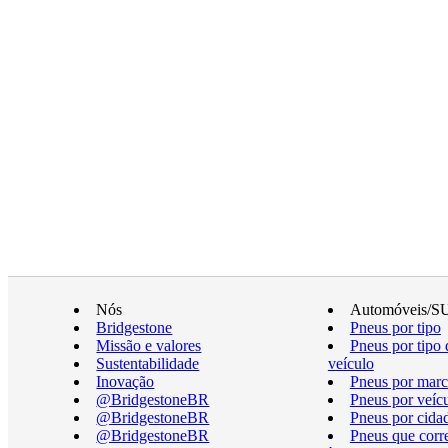
Nós
Automóveis/S
Bridgestone
Pneus por tipo
Missão e valores
Pneus por tipo 
Sustentabilidade
veículo
Inovação
Pneus por marc
@BridgestoneBR
Pneus por veíc
@BridgestoneBR
Pneus por cida
@BridgestoneBR
Pneus que cor