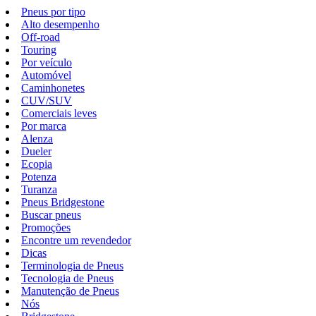
Pneus por tipo
Alto desempenho
Off-road
Touring
Por veículo
Automóvel
Caminhonetes
CUV/SUV
Comerciais leves
Por marca
Alenza
Dueler
Ecopia
Potenza
Turanza
Pneus Bridgestone
Buscar pneus
Promoções
Encontre um revendedor
Dicas
Terminologia de Pneus
Tecnologia de Pneus
Manutenção de Pneus
Nós