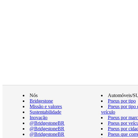
Nós
Automóveis/S
Bridgestone
Pneus por tipo
Missão e valores
Pneus por tipo 
Sustentabilidade
veículo
Inovação
Pneus por marc
@BridgestoneBR
Pneus por veíc
@BridgestoneBR
Pneus por cida
@BridgestoneBR
Pneus que cor