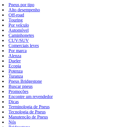
Pneus por tipo
Alto desempenho
Off-road
Touring
Por veículo
Automóvel
Caminhonetes
CUV/SUV
Comerciais leves
Por marca
Alenza
Dueler
Ecopia
Potenza
Turanza
Pneus Bridgestone
Buscar pneus
Promoções
Encontre um revendedor
Dicas
Terminologia de Pneus
Tecnologia de Pneus
Manutenção de Pneus
Nós