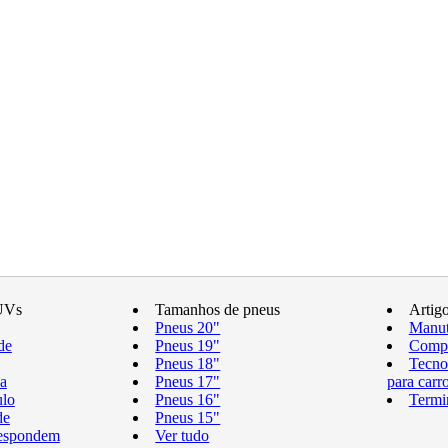
UVs
Tamanhos de pneus
Artig
Pneus 20"
Manut
de
Pneus 19"
Compr
Pneus 18"
Tecno
a
Pneus 17"
para carr
ulo
Pneus 16"
Termi
de
Pneus 15"
respondem
Ver tudo