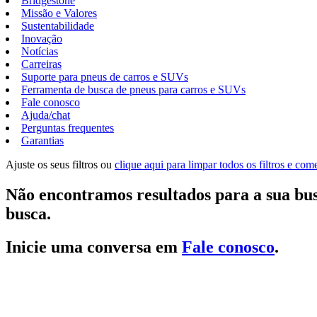
Bridgestone
Missão e Valores
Sustentabilidade
Inovação
Notícias
Carreiras
Suporte para pneus de carros e SUVs
Ferramenta de busca de pneus para carros e SUVs
Fale conosco
Ajuda/chat
Perguntas frequentes
Garantias
Ajuste os seus filtros ou
clique aqui para limpar todos os filtros e co
Não encontramos resultados para a sua bus
busca.
Inicie uma conversa em
Fale conosco
.