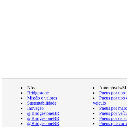
Nós
Automóveis/S
Bridgestone
Pneus por tipo
Missão e valores
Pneus por tipo 
Sustentabilidade
veículo
Inovação
Pneus por marc
@BridgestoneBR
Pneus por veíc
@BridgestoneBR
Pneus por cida
@BridgestoneBR
Pneus que cor