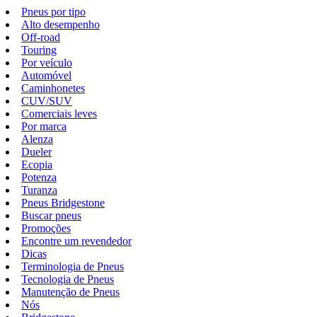
Pneus por tipo
Alto desempenho
Off-road
Touring
Por veículo
Automóvel
Caminhonetes
CUV/SUV
Comerciais leves
Por marca
Alenza
Dueler
Ecopia
Potenza
Turanza
Pneus Bridgestone
Buscar pneus
Promoções
Encontre um revendedor
Dicas
Terminologia de Pneus
Tecnologia de Pneus
Manutenção de Pneus
Nós