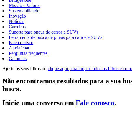
Bridgestone
Missão e Valores
Sustentabilidade
Inovação
Notícias
Carreiras
Suporte para pneus de carros e SUVs
Ferramenta de busca de pneus para carros e SUVs
Fale conosco
Ajuda/chat
Perguntas frequentes
Garantias
Ajuste os seus filtros ou
clique aqui para limpar todos os filtros e co
Não encontramos resultados para a sua bus
busca.
Inicie uma conversa em
Fale conosco
.