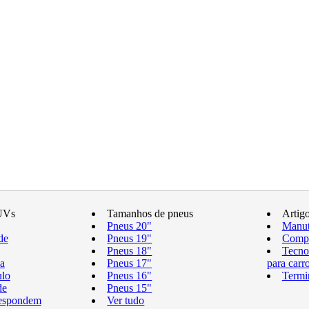
UVs
Tamanhos de pneus
Artig
Pneus 20"
Manut
de
Pneus 19"
Compr
Pneus 18"
Tecno
a
Pneus 17"
para carr
ulo
Pneus 16"
Termi
de
Pneus 15"
respondem
Ver tudo