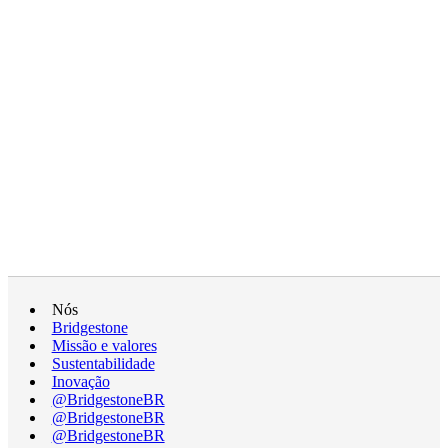
Nós
Bridgestone
Missão e valores
Sustentabilidade
Inovação
@BridgestoneBR
@BridgestoneBR
@BridgestoneBR