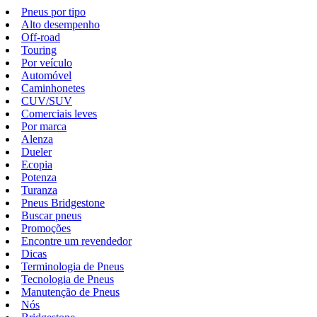
Pneus por tipo
Alto desempenho
Off-road
Touring
Por veículo
Automóvel
Caminhonetes
CUV/SUV
Comerciais leves
Por marca
Alenza
Dueler
Ecopia
Potenza
Turanza
Pneus Bridgestone
Buscar pneus
Promoções
Encontre um revendedor
Dicas
Terminologia de Pneus
Tecnologia de Pneus
Manutenção de Pneus
Nós