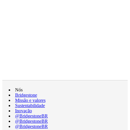
Nós
Bridgestone
Missão e valores
Sustentabilidade
Inovação
@BridgestoneBR
@BridgestoneBR
@BridgestoneBR