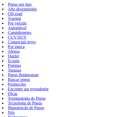
Pneus por tipo
Alto desempenho
Off-road
Touring
Por veículo
Automóvel
Caminhonetes
CUV/SUV
Comerciais leves
Por marca
Alenza
Dueler
Ecopia
Potenza
Turanza
Pneus Bridgestone
Buscar pneus
Promoções
Encontre um revendedor
Dicas
Terminologia de Pneus
Tecnologia de Pneus
Manutenção de Pneus
Nós