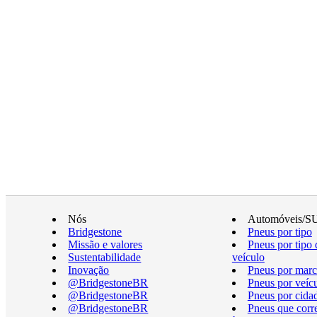
Nós
Automóveis/S
Bridgestone
Pneus por tipo
Missão e valores
Pneus por tipo 
Sustentabilidade
veículo
Inovação
Pneus por marc
@BridgestoneBR
Pneus por veíc
@BridgestoneBR
Pneus por cida
@BridgestoneBR
Pneus que cor