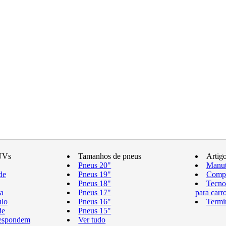
UVs
Tamanhos de pneus
Artig
Pneus 20"
Manut
de
Pneus 19"
Compr
Pneus 18"
Tecno
a
Pneus 17"
para carr
ulo
Pneus 16"
Termi
de
Pneus 15"
respondem
Ver tudo