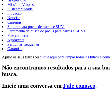
Bridgestone
Missão e Valores
Sustentabilidade
Inovação
Notícias
Carreiras
Suporte para pneus de carros e SUVs
Ferramenta de busca de pneus para carros e SUVs
Fale conosco
Ajuda/chat
Perguntas frequentes
Garantias
Ajuste os seus filtros ou
clique aqui para limpar todos os filtros e co
Não encontramos resultados para a sua bus
busca.
Inicie uma conversa em
Fale conosco
.