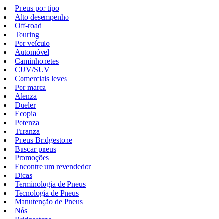
Pneus por tipo
Alto desempenho
Off-road
Touring
Por veículo
Automóvel
Caminhonetes
CUV/SUV
Comerciais leves
Por marca
Alenza
Dueler
Ecopia
Potenza
Turanza
Pneus Bridgestone
Buscar pneus
Promoções
Encontre um revendedor
Dicas
Terminologia de Pneus
Tecnologia de Pneus
Manutenção de Pneus
Nós