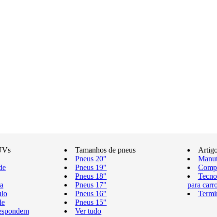
UVs
Tamanhos de pneus
Artig
Pneus 20"
Manut
de
Pneus 19"
Compr
Pneus 18"
Tecno
a
Pneus 17"
para carr
ulo
Pneus 16"
Termi
de
Pneus 15"
respondem
Ver tudo