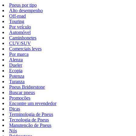
Pneus por tipo
Alto desempenho
Off-road
Touring
Por veículo
Automóvel
Caminhonetes
CUV/SUV
Comerciais leves
Por marca
Alenza
Dueler
Ecopia
Potenza
Turanza
Pneus Bridgestone
Buscar pneus
Promoções
Encontre um revendedor
Dicas
Terminologia de Pneus
Tecnologia de Pneus
Manutenção de Pneus
Nós