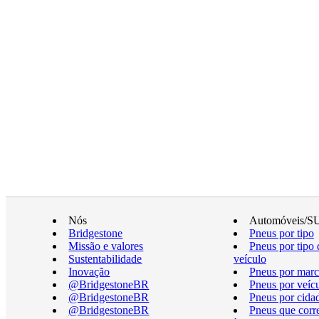
Nós
Automóveis/S
Bridgestone
Pneus por tipo
Missão e valores
Pneus por tipo 
Sustentabilidade
veículo
Inovação
Pneus por marc
@BridgestoneBR
Pneus por veíc
@BridgestoneBR
Pneus por cida
@BridgestoneBR
Pneus que cor