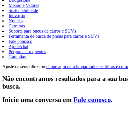
Bridgestone
Missão e Valores
Sustentabilidade
Inovação
Notícias
Carreiras
Suporte para pneus de carros e SUVs
Ferramenta de busca de pneus para carros e SUVs
Fale conosco
Ajuda/chat
Perguntas frequentes
Garantias
Ajuste os seus filtros ou
clique aqui para limpar todos os filtros e co
Não encontramos resultados para a sua bus
busca.
Inicie uma conversa em
Fale conosco
.