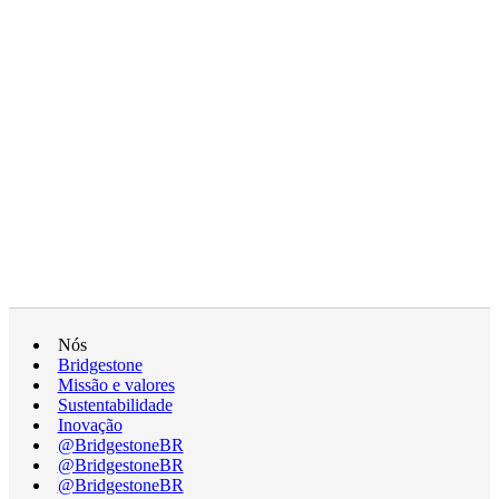
Nós
Bridgestone
Missão e valores
Sustentabilidade
Inovação
@BridgestoneBR
@BridgestoneBR
@BridgestoneBR