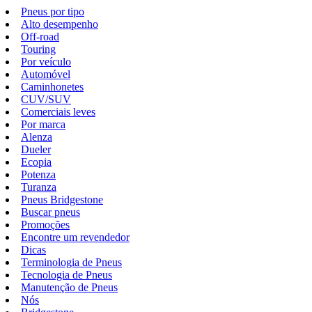
Pneus por tipo
Alto desempenho
Off-road
Touring
Por veículo
Automóvel
Caminhonetes
CUV/SUV
Comerciais leves
Por marca
Alenza
Dueler
Ecopia
Potenza
Turanza
Pneus Bridgestone
Buscar pneus
Promoções
Encontre um revendedor
Dicas
Terminologia de Pneus
Tecnologia de Pneus
Manutenção de Pneus
Nós