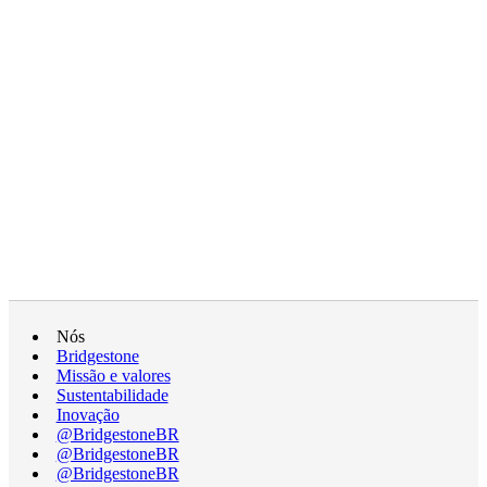
Nós
Bridgestone
Missão e valores
Sustentabilidade
Inovação
@BridgestoneBR
@BridgestoneBR
@BridgestoneBR