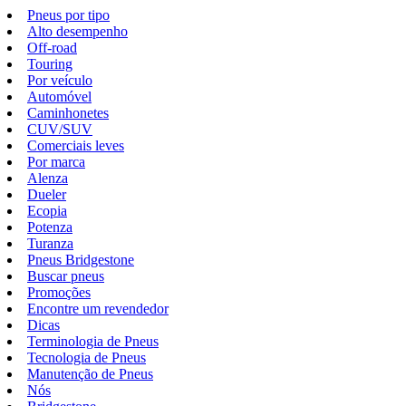
Pneus por tipo
Alto desempenho
Off-road
Touring
Por veículo
Automóvel
Caminhonetes
CUV/SUV
Comerciais leves
Por marca
Alenza
Dueler
Ecopia
Potenza
Turanza
Pneus Bridgestone
Buscar pneus
Promoções
Encontre um revendedor
Dicas
Terminologia de Pneus
Tecnologia de Pneus
Manutenção de Pneus
Nós