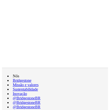
Nós
Bridgestone
Missão e valores
Sustentabilidade
Inovação
@BridgestoneBR
@BridgestoneBR
@BridgestoneBR