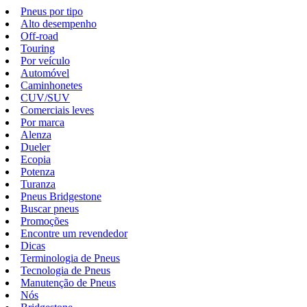
Pneus por tipo
Alto desempenho
Off-road
Touring
Por veículo
Automóvel
Caminhonetes
CUV/SUV
Comerciais leves
Por marca
Alenza
Dueler
Ecopia
Potenza
Turanza
Pneus Bridgestone
Buscar pneus
Promoções
Encontre um revendedor
Dicas
Terminologia de Pneus
Tecnologia de Pneus
Manutenção de Pneus
Nós