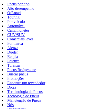
Pneus por tipo
Alto desempenho
Off-road
Touring
Por veículo
Automóvel
Caminhonetes
CUV/SUV
Comerciais leves
Por marca
Alenza
Dueler
Ecopia
Potenza
Turanza
Pneus Bridgestone
Buscar pneus
Promoções
Encontre um revendedor
Dicas
Terminologia de Pneus
Tecnologia de Pneus
Manutenção de Pneus
Nós