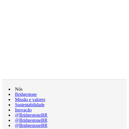
Nós
Bridgestone
Missão e valores
Sustentabilidade
Inovação
@BridgestoneBR
@BridgestoneBR
@BridgestoneBR