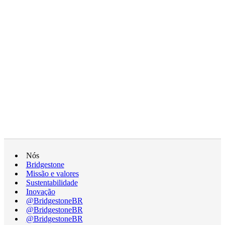
Nós
Bridgestone
Missão e valores
Sustentabilidade
Inovação
@BridgestoneBR
@BridgestoneBR
@BridgestoneBR