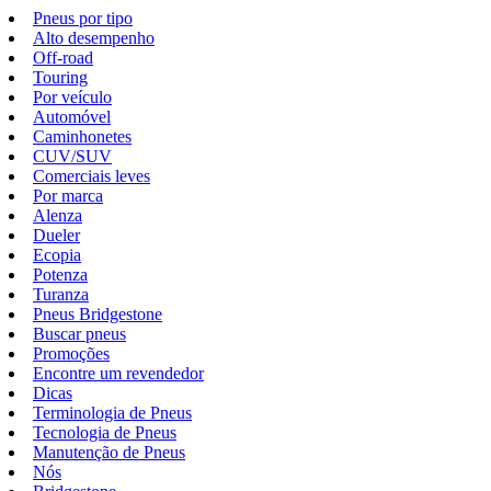
Pneus por tipo
Alto desempenho
Off-road
Touring
Por veículo
Automóvel
Caminhonetes
CUV/SUV
Comerciais leves
Por marca
Alenza
Dueler
Ecopia
Potenza
Turanza
Pneus Bridgestone
Buscar pneus
Promoções
Encontre um revendedor
Dicas
Terminologia de Pneus
Tecnologia de Pneus
Manutenção de Pneus
Nós