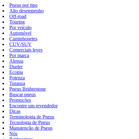
Pneus por tipo
Alto desempenho
Off-road
Touring
Por veículo
Automóvel
Caminhonetes
CUV/SUV
Comerciais leves
Por marca
Alenza
Dueler
Ecopia
Potenza
Turanza
Pneus Bridgestone
Buscar pneus
Promoções
Encontre um revendedor
Dicas
Terminologia de Pneus
Tecnologia de Pneus
Manutenção de Pneus
Nós