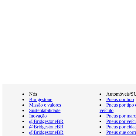
Nós
Automóveis/S
Bridgestone
Pneus por tipo
Missão e valores
Pneus por tipo 
Sustentabilidade
veículo
Inovação
Pneus por marc
@BridgestoneBR
Pneus por veíc
@BridgestoneBR
Pneus por cida
@BridgestoneBR
Pneus que cor