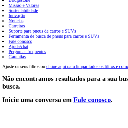
Bridgestone
Missão e Valores
Sustentabilidade
Inovação
Notícias
Carreiras
Suporte para pneus de carros e SUVs
Ferramenta de busca de pneus para carros e SUVs
Fale conosco
Ajuda/chat
Perguntas frequentes
Garantias
Ajuste os seus filtros ou
clique aqui para limpar todos os filtros e co
Não encontramos resultados para a sua bus
busca.
Inicie uma conversa em
Fale conosco
.