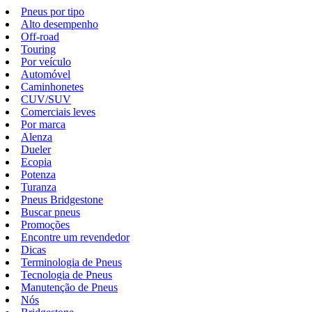
Pneus por tipo
Alto desempenho
Off-road
Touring
Por veículo
Automóvel
Caminhonetes
CUV/SUV
Comerciais leves
Por marca
Alenza
Dueler
Ecopia
Potenza
Turanza
Pneus Bridgestone
Buscar pneus
Promoções
Encontre um revendedor
Dicas
Terminologia de Pneus
Tecnologia de Pneus
Manutenção de Pneus
Nós