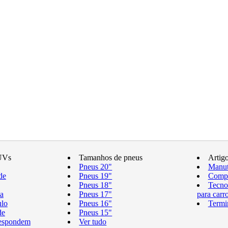
UVs
Tamanhos de pneus
Artig
Pneus 20"
Manut
de
Pneus 19"
Compr
Pneus 18"
Tecno
a
Pneus 17"
para carr
ulo
Pneus 16"
Termi
de
Pneus 15"
respondem
Ver tudo