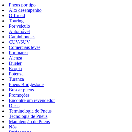
Pneus por tipo
Alto desempenho
Off-road
Touring
Por veículo
Automóvel
Caminhonetes
CUV/SUV
Comerciais leves
Por marca
Alenza
Dueler
Ecopia
Potenza
Turanza
Pneus Bridgestone
Buscar pneus
Promoções
Encontre um revendedor
Dicas
Terminologia de Pneus
Tecnologia de Pneus
Manutenção de Pneus
Nós