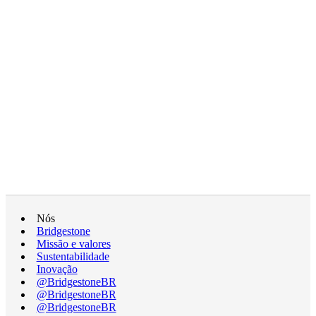
Nós
Bridgestone
Missão e valores
Sustentabilidade
Inovação
@BridgestoneBR
@BridgestoneBR
@BridgestoneBR