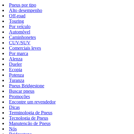
Pneus por tipo
Alto desempenho
Off-road
Touring
Por veículo
Automóvel
Caminhonetes
CUV/SUV
Comerciais leves
Por marca
Alenza
Dueler
Ecopia
Potenza
Turanza
Pneus Bridgestone
Buscar pneus
Promoções
Encontre um revendedor
Dicas
Terminologia de Pneus
Tecnologia de Pneus
Manutenção de Pneus
Nós