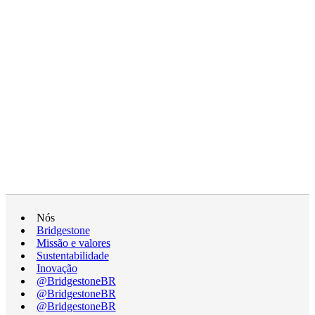
Nós
Bridgestone
Missão e valores
Sustentabilidade
Inovação
@BridgestoneBR
@BridgestoneBR
@BridgestoneBR