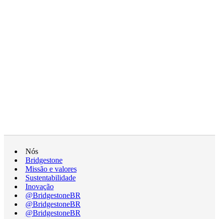
Nós
Bridgestone
Missão e valores
Sustentabilidade
Inovação
@BridgestoneBR
@BridgestoneBR
@BridgestoneBR