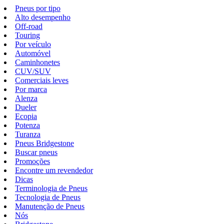
Pneus por tipo
Alto desempenho
Off-road
Touring
Por veículo
Automóvel
Caminhonetes
CUV/SUV
Comerciais leves
Por marca
Alenza
Dueler
Ecopia
Potenza
Turanza
Pneus Bridgestone
Buscar pneus
Promoções
Encontre um revendedor
Dicas
Terminologia de Pneus
Tecnologia de Pneus
Manutenção de Pneus
Nós