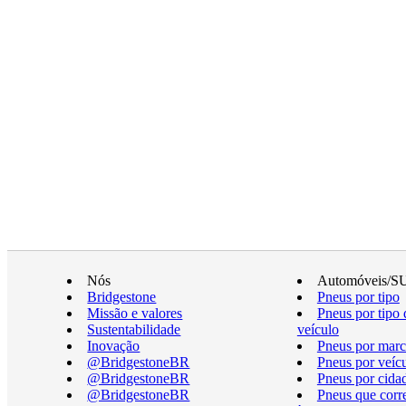
Nós
Automóveis/S
Bridgestone
Pneus por tipo
Missão e valores
Pneus por tipo 
Sustentabilidade
veículo
Inovação
Pneus por marc
@BridgestoneBR
Pneus por veíc
@BridgestoneBR
Pneus por cida
@BridgestoneBR
Pneus que cor