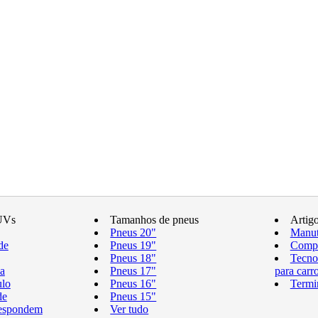
UVs
Tamanhos de pneus
Artig
Pneus 20"
Manut
de
Pneus 19"
Compr
Pneus 18"
Tecno
a
Pneus 17"
para carr
ulo
Pneus 16"
Termi
de
Pneus 15"
respondem
Ver tudo