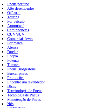
Pneus por tipo
Alto desempenho
Off-road
Touring
Por veículo
Automóvel
Caminhonetes
CUV/SUV
Comerciais leves
Por marca
Alenza
Dueler
Ecopia
Potenza
Turanza
Pneus Bridgestone
Buscar pneus
Promoções
Encontre um revendedor
Dicas
Terminologia de Pneus
Tecnologia de Pneus
Manutenção de Pneus
Nós