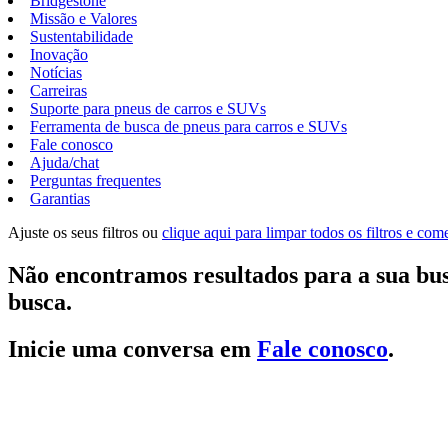
Bridgestone
Missão e Valores
Sustentabilidade
Inovação
Notícias
Carreiras
Suporte para pneus de carros e SUVs
Ferramenta de busca de pneus para carros e SUVs
Fale conosco
Ajuda/chat
Perguntas frequentes
Garantias
Ajuste os seus filtros ou
clique aqui para limpar todos os filtros e co
Não encontramos resultados para a sua bus
busca.
Inicie uma conversa em
Fale conosco
.