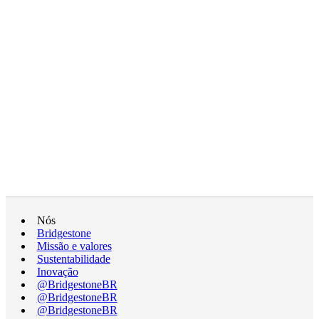
Nós
Bridgestone
Missão e valores
Sustentabilidade
Inovação
@BridgestoneBR
@BridgestoneBR
@BridgestoneBR