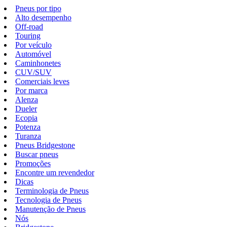
Pneus por tipo
Alto desempenho
Off-road
Touring
Por veículo
Automóvel
Caminhonetes
CUV/SUV
Comerciais leves
Por marca
Alenza
Dueler
Ecopia
Potenza
Turanza
Pneus Bridgestone
Buscar pneus
Promoções
Encontre um revendedor
Dicas
Terminologia de Pneus
Tecnologia de Pneus
Manutenção de Pneus
Nós