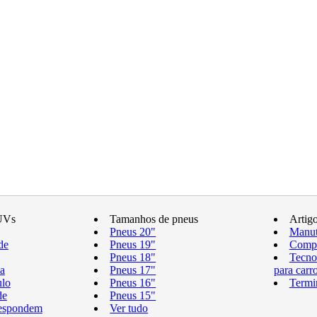
UVs
Tamanhos de pneus
Artig
Pneus 20"
Manut
de
Pneus 19"
Compr
Pneus 18"
Tecno
a
Pneus 17"
para carr
ulo
Pneus 16"
Termi
de
Pneus 15"
respondem
Ver tudo