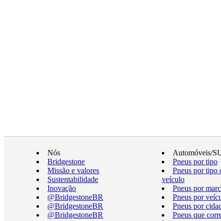
Nós
Automóveis/S
Bridgestone
Pneus por tipo
Missão e valores
Pneus por tipo 
Sustentabilidade
veículo
Inovação
Pneus por marc
@BridgestoneBR
Pneus por veíc
@BridgestoneBR
Pneus por cida
@BridgestoneBR
Pneus que cor