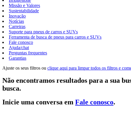
Bridgestone
Missão e Valores
Sustentabilidade
Inovação
Notícias
Carreiras
Suporte para pneus de carros e SUVs
Ferramenta de busca de pneus para carros e SUVs
Fale conosco
Ajuda/chat
Perguntas frequentes
Garantias
Ajuste os seus filtros ou
clique aqui para limpar todos os filtros e co
Não encontramos resultados para a sua bus
busca.
Inicie uma conversa em
Fale conosco
.