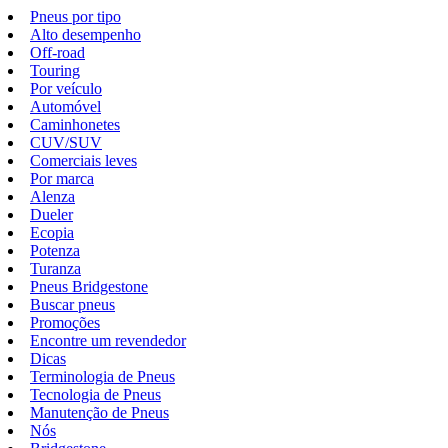
Pneus por tipo
Alto desempenho
Off-road
Touring
Por veículo
Automóvel
Caminhonetes
CUV/SUV
Comerciais leves
Por marca
Alenza
Dueler
Ecopia
Potenza
Turanza
Pneus Bridgestone
Buscar pneus
Promoções
Encontre um revendedor
Dicas
Terminologia de Pneus
Tecnologia de Pneus
Manutenção de Pneus
Nós