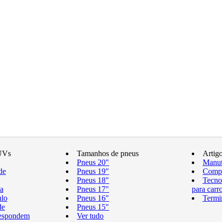
UVs
Tamanhos de pneus
Artig
Pneus 20"
Manut
de
Pneus 19"
Compr
Pneus 18"
Tecno
a
Pneus 17"
para carr
ulo
Pneus 16"
Termi
de
Pneus 15"
respondem
Ver tudo