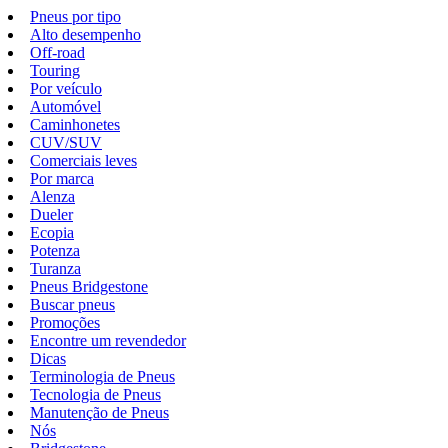
Pneus por tipo
Alto desempenho
Off-road
Touring
Por veículo
Automóvel
Caminhonetes
CUV/SUV
Comerciais leves
Por marca
Alenza
Dueler
Ecopia
Potenza
Turanza
Pneus Bridgestone
Buscar pneus
Promoções
Encontre um revendedor
Dicas
Terminologia de Pneus
Tecnologia de Pneus
Manutenção de Pneus
Nós