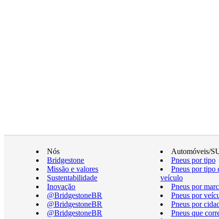
Nós
Automóveis/S
Bridgestone
Pneus por tipo
Missão e valores
Pneus por tipo 
Sustentabilidade
veículo
Inovação
Pneus por marc
@BridgestoneBR
Pneus por veíc
@BridgestoneBR
Pneus por cida
@BridgestoneBR
Pneus que cor