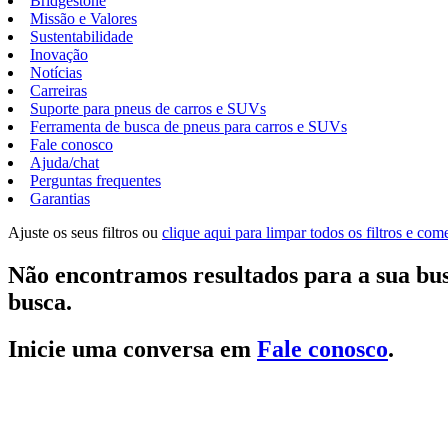
Bridgestone
Missão e Valores
Sustentabilidade
Inovação
Notícias
Carreiras
Suporte para pneus de carros e SUVs
Ferramenta de busca de pneus para carros e SUVs
Fale conosco
Ajuda/chat
Perguntas frequentes
Garantias
Ajuste os seus filtros ou
clique aqui para limpar todos os filtros e co
Não encontramos resultados para a sua bus
busca.
Inicie uma conversa em
Fale conosco
.